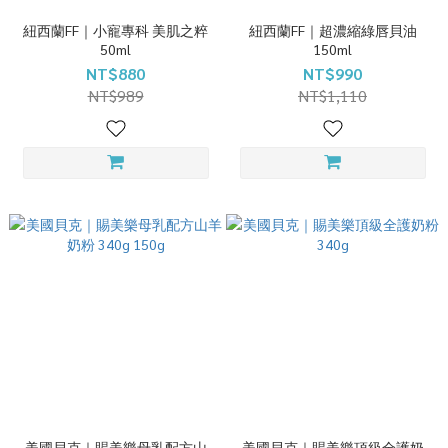
紐西蘭FF｜小寵專科 美肌之粹
紐西蘭FF｜超濃縮綠唇貝油
50ml
150ml
NT$880
NT$990
NT$989
NT$1,110
美國貝克｜賜美樂母乳配方山
美國貝克｜賜美樂頂級全護奶