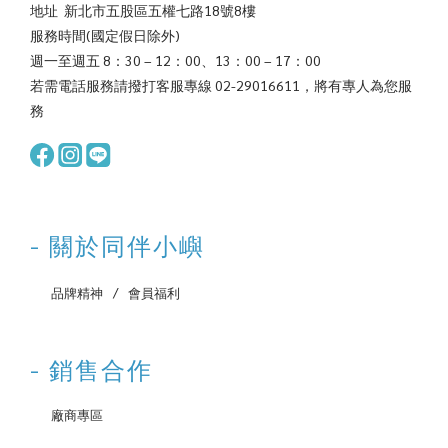
地址 新北市五股區五權七路18號8樓
肪層可以幫助他們保持溫暖，擁有巨大的腳掌、防滑的肉墊、
有
服務時間(國定假日除外)
強壯的爪子，可以有效幫助他們在冰上穩定的行走。成年雄性
導致
週一至週五 8：30 – 12：00、13：00 – 17：00
體重介於350-600kg，雌性則為150-290kg，正常四肢腳落地的
15
若需電話服務請撥打客服專線 02-29016611，將有專人為您服
高度大約介於1-1.5m，直立的雄性北極熊可以到接近3公尺高。
又
務
氣候變遷對於北極熊族群的影響很大，他們是依靠海冰來狩
吐
獵、繁殖，但由於氣候變化，北極的冰正在融化，目前北極部
虛弱
分地區無冰期的延長，導致部分北極熊的數量下降，研究表
和
明，如不採取相關行動大幅漸少碳排放，到本世紀末，北極熊
狗
的數量可能會剩下非常少，也因為海冰溶化，北極熊待在岸上
肺
- 關於同伴小嶼
的時間越來越長，靠近北極圈的區域人熊衝突會增加，不僅僅
高，
是對北極熊的傷害，同樣的人類也有機率因此而受傷。 氣候變
香
‌ 品牌精神
‌ /
‌ 會員福利
遷等環境議題是全世界必須共同面對的問題，不只是北極熊，
血糖
人類及其他生存在地球上的動植物都會受到影響，減碳認知得
會對
從公民教育開始，認識並了解，在生活中落實低碳化，產業減
料
- 銷售合作
少高碳能源的轉型，國家推動無碳能源建設，並兼顧國際減碳
精
承諾，都是我們需要共同努力的目標。 資料來源： 1. POLAR
母
‌ 廠商專區
BEAR INTERNATIONAL https://polarbearsinternational.org/
吐
2. 台灣黑熊保育協會 關於世界上的熊
生