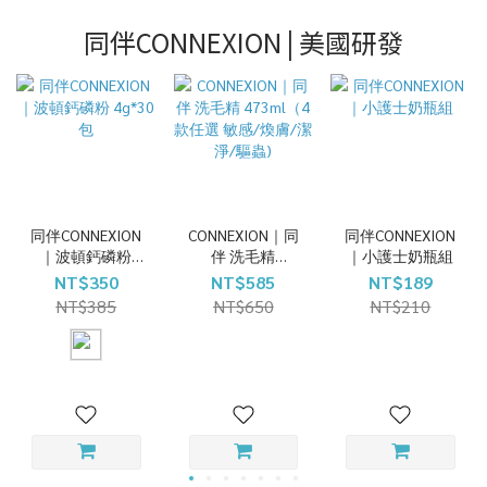
同伴CONNEXION | 美國研發
同伴CONNEXION
CONNEXION｜同
同伴CONNEXION
｜波頓鈣磷粉
伴 洗毛精
｜小護士奶瓶組
4g*30包
473ml（4款任選
NT$350
NT$585
NT$189
敏感/煥膚/潔淨/
NT$385
NT$650
NT$210
驅蟲)