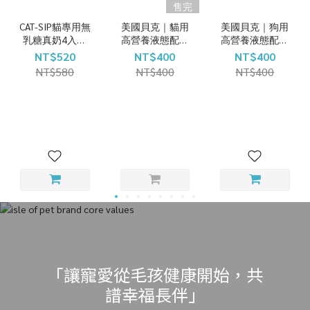
售完
CAT-SIP貓專用無
美國貝克｜貓用
美國貝克｜狗用
乳糖真奶4入組
高營養液態配方
高營養液態配方
236ml
473ml
473ml
NT$520
NT$400
NT$400
NT$580
NT$400
NT$400
「讓寵愛從毛孩健康開始，共
譜幸福長伴」