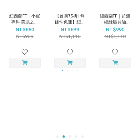
紐西蘭FF｜小寵
【首購75折 | 無
紐西蘭FF｜超濃
專科 美肌之粹
條件免運】紐西
縮綠唇貝油
50ml
蘭FF 超濃縮綠唇
150ml
NT$880
NT$839
NT$990
貝油 150ml
NT$989
NT$1,110
NT$1,110