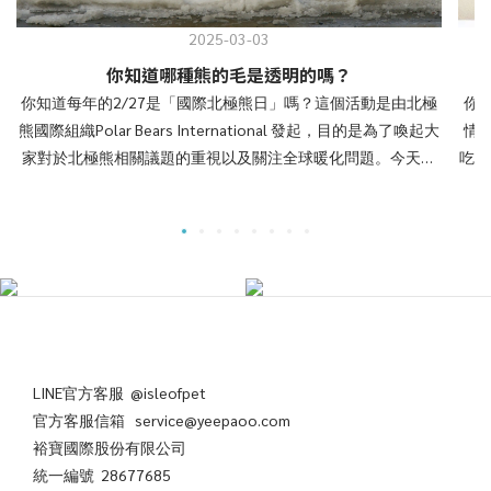
2025-03-03
你知道哪種熊的毛是透明的嗎？
你知道每年的2/27是「國際北極熊日」嗎？這個活動是由北極
你
熊國際組織Polar Bears International 發起，目的是為了喚起大
情
家對於北極熊相關議題的重視以及關注全球暖化問題。今天帶
吃吃
大家認識北極的霸主-北極熊。 熊是現代陸地上體型最大的食肉
毒
動物，除了非洲、澳洲與南極大陸沒有熊的足跡之外，分布在
究
極地區域的「北極熊」、橫跨北美洲&歐洲與亞洲北部的「棕
家
熊」、北美洲的「美洲黑熊」、亞洲的「亞洲黑熊」、中國的
物
「大貓熊」、南美洲的「眼鏡熊」、印度的「懶熊」與東南亞
樹
的「馬來熊」，世界上一共有八種熊，有六種屬易危物種，北
於
極熊就屬其中之一，國際自然保育聯盟(IUCN)粗估的野外族群
別
數量只有22,000-30,000隻。 北極熊有小小的耳朵、短短的尾
高
LINE官方客服 @isleofpet
巴、兩層毛幾乎可以防止所有的熱量流失，所以在紅外線攝影
多量
官方客服信箱 service@yeepaoo.com
機拍攝時是拍不到他們的，更有趣的是看起來白色的毛實際上
葡
裕寶國際股份有限公司
是透明的，北極熊的毛每根毛幹都不含色素，透明且空心，除
中
統一編號 28677685
了兩層毛之外，北極熊的脂肪層可以達到11.4公分，厚厚的脂
水、